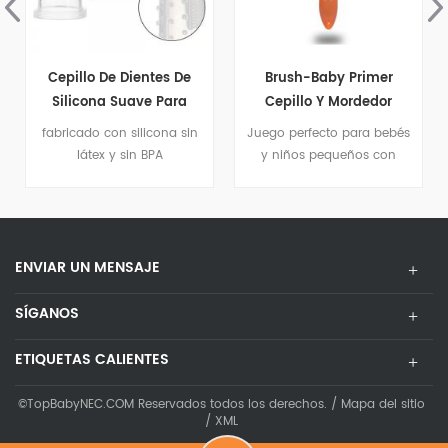
Brush-Baby Primer
El Mordedor Flexible Del
Cepillo Y Mordedor
Silicón Suave Del Cepillo
De Dientes Del Bebé
Juego perfecto para bebés
Apto para aquellos bebés
Embroma El Cuidado
y niños pequeños con
mayores de 6 meses.
Bucal Dental De Los
dentición temprana.
Cepillos De Dientes Para
Los Bebés
ENVIAR UN MENSAJE
SÍGANOS
ETIQUETAS CALIENTES
©TopBabyNEC.COM Reservados todos los derechos. /
Mapa del sitio
/
XML