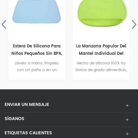
Estera De Silicona Para
La Manzana Popular Del
Niños Pequeños Sin BPA,
Mantel Individual Del
Antideslizante Y
Silicón Formó La Estera
Lávelo a mano, límpielo
Hecho de silicona 100% no
Lavable, Para Comer
De La Mesa De Comedor
con un paño o en un
tóxica de grado alimenticio,
Mantel Individual
Del Cojín De La Cocina
lavavajillas (rejilla
no contiene BPA, plomo,
superior).
cadmio, ftalatos, PVC ni
látex.
ENVIAR UN MENSAJE
SÍGANOS
ETIQUETAS CALIENTES