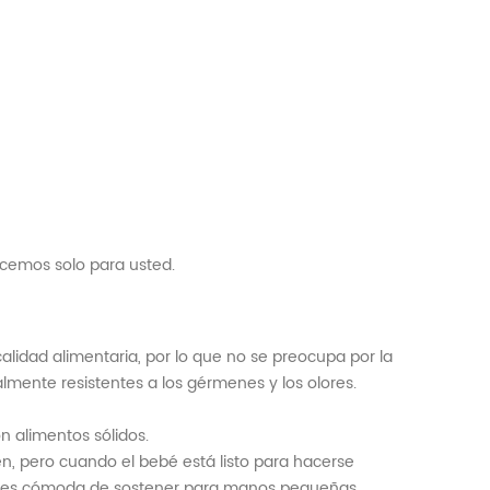
cemos solo para usted.
alidad alimentaria, por lo que no se preocupa por la
lmente resistentes a los gérmenes y los olores.
 alimentos sólidos.
ten, pero cuando el bebé está listo para hacerse
ue es cómoda de sostener para manos pequeñas.