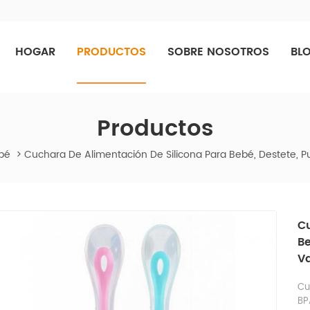
HOGAR
PRODUCTOS
SOBRE NOSOTROS
BL
Productos
ebé
>
Cuchara De Alimentación De Silicona Para Bebé, Destete, P
C
Be
Va
Cu
BP