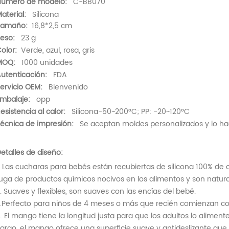
úmero de modelo:
C-BB070
aterial:
Silicona
Tamaño:
16,8*2,5 cm
eso:
23 g
olor:
Verde, azul, rosa, gris
MOQ:
1000 unidades
utenticación:
FDA
ervicio OEM:
Bienvenido
mbalaje:
opp
esistencia al calor:
Silicona-50~200°C; PP: -20~120°C
écnica de impresión:
Se aceptan moldes personalizados y lo ha
etalles de diseño:
. Las cucharas para bebés están recubiertas de silicona 100% de c
uga de productos químicos nocivos en los alimentos y son natura
. Suaves y flexibles, son suaves con las encías del bebé.
.Perfecto para niños de 4 meses o más que recién comienzan con
. El mango tiene la longitud justa para que los adultos lo alimen
argo, el mango ofrece una superficie suave y antideslizante q