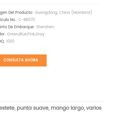
igen Del Producto:
Guangdong, China (Mainland)
tículo No.:
C-BB070
erto De Embarque:
Shenzhen
lor:
Green,Blue,Pink,Gray
Q:
1000
CONSULTA AHORA
stete, punta suave, mango largo, varios