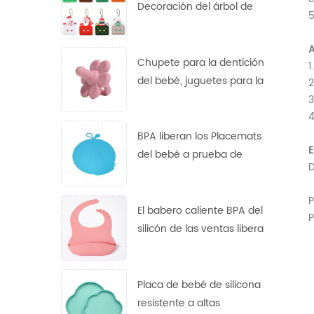
Decoración del árbol de
5
Navidad Papá Noel roedor
yema del dedo burbuja
A
juguete descompresión
Chupete para la dentición
1
llavero
del bebé, juguetes para la
2
dentición de calidad
3
4
alimentaria, pezón de flor
de silicona
BPA liberan los Placemats
E
del bebé a prueba de
D
calor antideslizantes
impermeables del silicón
P
FDA
El babero caliente BPA del
P
silicón de las ventas libera
el babero libre del bebé
del silicón de los baberos
del ftalato libre del PVC
Placa de bebé de silicona
resistente a altas