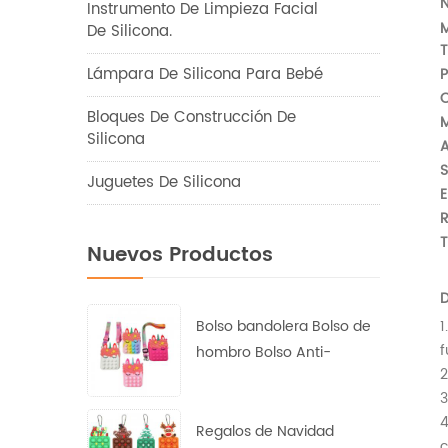
N
Instrumento De Limpieza Facial
M
De Silicona.
Lámpara De Silicona Para Bebé
P
C
Bloques De Construcción De
Silicona
A
S
Juguetes De Silicona
E
R
T
Nuevos Productos
D
Bolso bandolera Bolso de
1
f
hombro Bolso Anti-
2
Ansiedad Depresión
3
posparto Monedero de
4
princesa
Regalos de Navidad
c