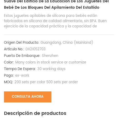
Suave Del Edificio De La Educación De Los Juguetes Del
Bebé De Los Bloques Del Apilamiento Del Estallido
Estos juguetes apilables de silicona para bebés están
fabricados en silicona de calidad alimentaria, sin BPA. Buen
ejercicio de la capacidad práctica y la capacidad de
innovación de los niños. Es una gran oferta de bloques
apilables pop coloridos.
Origen Del Producto:
Guangdong, China (Mainland)
Artículo No.:
DX21052703
Puerto De Embarque:
Shenzhen
Color:
Many colors in stock service or customize
Tiempo De Espera:
30 working days
Pago:
ex-work
MOQ:
200 sets per color 500 sets per order
CONSULTA AHORA
Descripción de productos