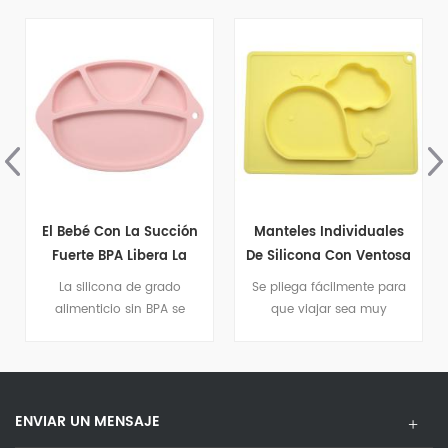
El Bebé Con La Succión
Manteles Individuales
Fuerte BPA Libera La
De Silicona Con Ventosa
Placa Suave Del Bebé
Para Bebé
La silicona de grado
Se pliega fácilmente para
Del Silicón
alimenticio sin BPA se
que viajar sea muy
limpia fácilmente y
sencillo: solo tómalo y listo.
almacena las sobras.
ENVIAR UN MENSAJE