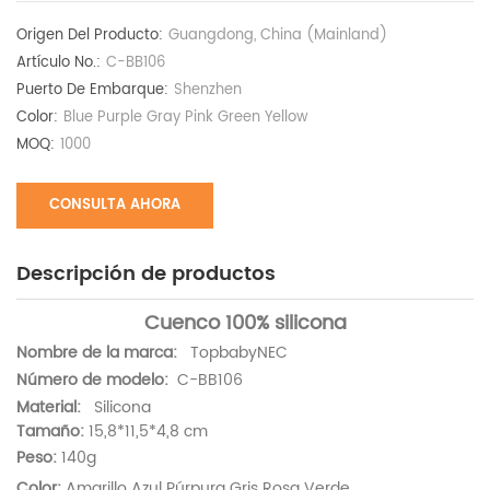
Origen Del Producto:
Guangdong, China (Mainland)
Artículo No.:
C-BB106
Puerto De Embarque:
Shenzhen
Color:
Blue Purple Gray Pink Green Yellow​
MOQ:
1000
CONSULTA AHORA
Descripción de productos
Cuenco 100% silicona
Nombre de la marca:
TopbabyNEC
Número de modelo:
C-BB106
Material:
Silicona
Tamaño:
15,8*11,5*4,8 cm
Peso:
140g
Color:
Amarillo Azul Púrpura Gris Rosa Verde