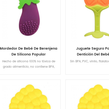
Mordedor De Bebé De Berenjena
Juguete Seguro Pa
De Silicona Popular
Dentición Del Beb
Mordedor De Silic
Hecho de silicona 100% no tóxica de
Sin BPA, PVC, vinilo, ftalat
Calidad Aliment
grado alimenticio, no contiene BPA,
plomo, cadmio, ftalatos, PVC ni látex.