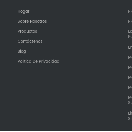
Hogar
Pl
Sobre Nosotros
P
Productos
L
P
Contáctenos
E
Blog
M
Política De Privacidad
M
M
M
M
S
L
Si