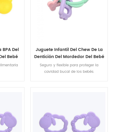
 BPA Del
Juguete Infantil Del Chew De La
 Del Bebé
Dentición Del Mordedor Del Bebé
s De La
Del Silicón Del Alfabeto De La
alimentaria
Seguro y flexible para proteger la
ños Del
Categoría Alimenticia
cavidad bucal de los bebés.
icón