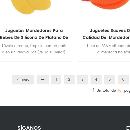
Juguetes Mordedores Para
Juguetes Suaves D
Bebés De Silicona De Plátano De
Calidad Del Mordedor
Calidad Alimentaria
Del Silicón Del De
Lávelo a mano, límpielo con un paño
Libre de BPA y silicona d
o en un lavavajillas (rejilla superior).
alimentaria no tóxi
Primero
1
2
3
4
5
6
[ Un total de
10
pag
SÍGANOS
E