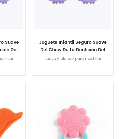
uro Suave
Juguete Infantil Seguro Suave
ción Del
Del Chew De La Dentición Del
l Silicón
Mordedor Del Bebé Del Silicón
asticar
suave y blando para masticar
s
De Las Ovejas