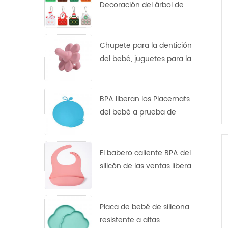
Decoración del árbol de
Navidad Papá Noel roedor
yema del dedo burbuja
juguete descompresión
Chupete para la dentición
llavero
del bebé, juguetes para la
dentición de calidad
alimentaria, pezón de flor
de silicona
BPA liberan los Placemats
del bebé a prueba de
calor antideslizantes
impermeables del silicón
FDA
El babero caliente BPA del
silicón de las ventas libera
el babero libre del bebé
del silicón de los baberos
del ftalato libre del PVC
Placa de bebé de silicona
resistente a altas