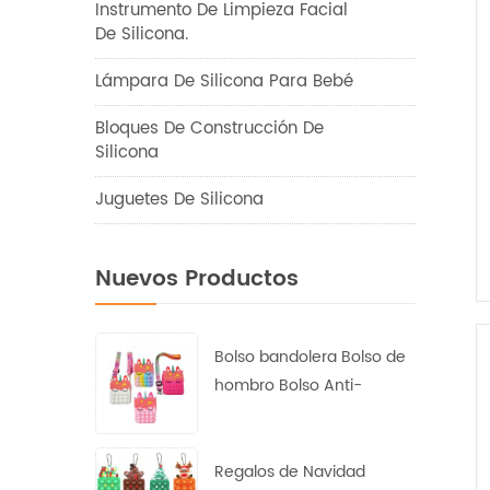
Instrumento De Limpieza Facial
De Silicona.
Lámpara De Silicona Para Bebé
Bloques De Construcción De
Silicona
Juguetes De Silicona
Nuevos Productos
Bolso bandolera Bolso de
hombro Bolso Anti-
Ansiedad Depresión
posparto Monedero de
princesa
Regalos de Navidad