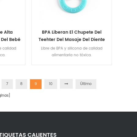
e Alta
BPA Liberan El Chupete Del
 Del Bebé
Teehter Del Masaje Del Diente
lfín
Del Mordedor Del Bebé Del
e calidad
Libre de BPA y silicona de calidad
Silicón Con Las Manijas
ca.
alimentaria no tóxica.
7
8
9
10
Último
inas]
TIQUETAS CALIENTES