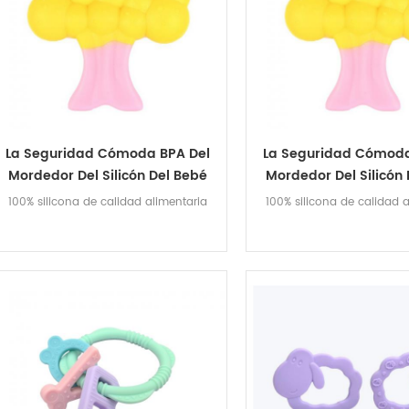
La Seguridad Cómoda BPA Del
La Seguridad Cómoda
Mordedor Del Silicón Del Bebé
Mordedor Del Silicón
Libera Los Juguetes De La
Libera Los Juguete
100% silicona de calidad alimentaria
100% silicona de calidad 
Dentición De Los Niños Del
Dentición De Los Ni
Mordedor Del Silicón
Mordedor Del Sil