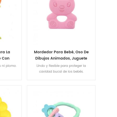
ra La
Mordedor Para Bebé, Oso De
é Con
Dibujos Animados, Juguete
ona De
Suave Para La Dentición,
os ni plomo.
Lindo y flexible para proteger la
aria
Juguete Para Bebé, Chicle Para
cavidad bucal de los bebés.
Niños