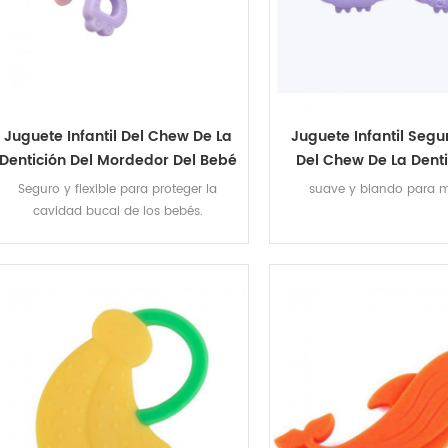
Juguete Infantil Del Chew De La
Juguete Infantil Seg
Dentición Del Mordedor Del Bebé
Del Chew De La Denti
Del Silicón Del Alfabeto De La
Mordedor Del Bebé De
Seguro y flexible para proteger la
suave y blando para m
Categoría Alimenticia
De Las Oveja
cavidad bucal de los bebés.