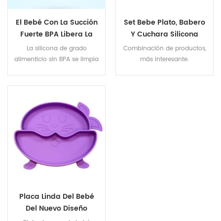
El Bebé Con La Succión
Set Bebe Plato, Babero
Fuerte BPA Libera La
Y Cuchara Silicona
Placa Suave Del Bebé
La silicona de grado
Combinación de productos,
Del Silicón
alimenticio sin BPA se limpia
más interesante.
fácilmente y almacena las
sobras.
Placa Linda Del Bebé
Del Nuevo Diseño
Animal De La Placa Del