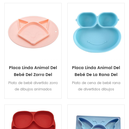
Silicona Para Bebé Con
para niños, plato de rejilla de
silicona para bebé con
Dibujos De Dinosaurios,
dibujos de dinosaurios
Juego De Cuchara De
Entrenamiento Para
Comer Para Bebé
Placa Linda Animal Del
Placa Linda Animal Del
Bebé Del Zorro Del
Bebé De La Rana Del
Nuevo Diseño De La
Nuevo Diseño De La
Plato de bebé divertido zorro
Plato de cena de bebé rana
Placa Del Silicio De La
Placa Del Silicio De La
de dibujos animados
de divertidos dibujos
Succión
Succión
animados