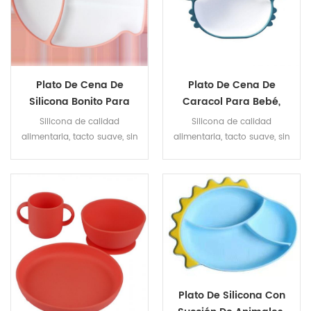
Plato De Cena De
Plato De Cena De
Silicona Bonito Para
Caracol Para Bebé,
Bebé, Cuenco De
Cuenco De Succión De
Silicona de calidad
Silicona de calidad
Succión De Silicona,
Silicona, Cuenco
alimentaria, tacto suave, sin
alimentaria, tacto suave, sin
Cuenco De Silicona
Resistente A Roturas,
BPA, diseño bonito, succión
BPA, diseño bonito, succión
Resistente A Roturas,
Práctica Para Comer,
fuerte que no se voltea.
fuerte que no se voltea.
Plato De Silicona De
Cuenco De Dibujos
Dibujos Animados Para
Animados
Practicar El Bebé
Plato De Silicona Con