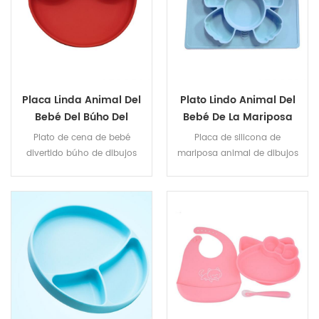
Placa Linda Animal Del
Plato Lindo Animal Del
Bebé Del Búho Del
Bebé De La Mariposa
Nuevo Diseño De La
Del Nuevo Diseño De La
Plato de cena de bebé
Placa de silicona de
Placa Del Silicio De La
Estera De Lugar Animal
divertido búho de dibujos
mariposa animal de dibujos
Succión
animados
animados lindo