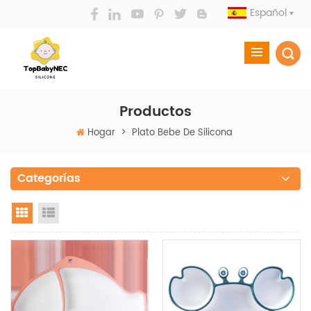
Español
Productos
Hogar
>
Plato Bebe De Silicona
Categorías
Grid View
List View