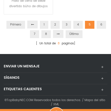
Plato de cena de bebé
Silicio De La Historieta
divertido búho de dibujos
animados
Primero
1
2
3
4
5
6
7
8
Último
[ Un total de
8
paginas]
ENVIAR UN MENSAJE
SÍGANOS
ETIQUETAS CALIENTES
©TopBabyNEC.COM Reservados todos los derechos. /
Mapa del sitio
/
XML